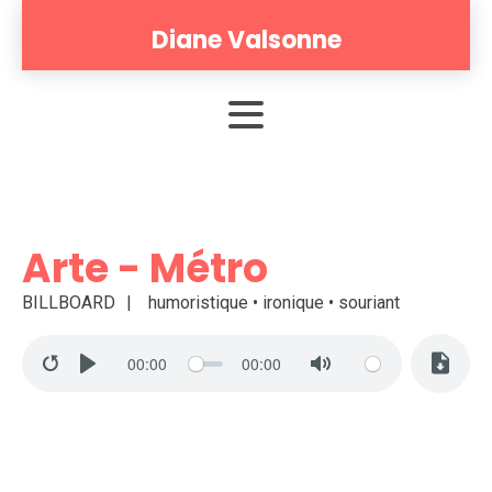
Diane Valsonne
Arte - Métro
BILLBOARD
humoristique • ironique • souriant
00:00
00:00