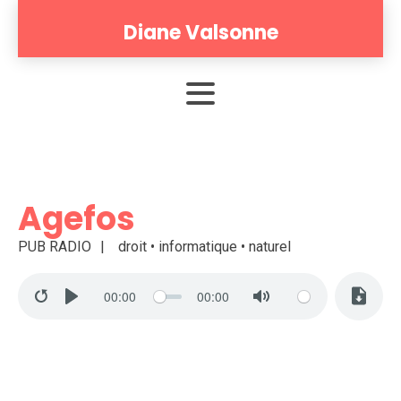
Diane Valsonne
Agefos
PUB RADIO
droit • informatique • naturel
00:00
00:00